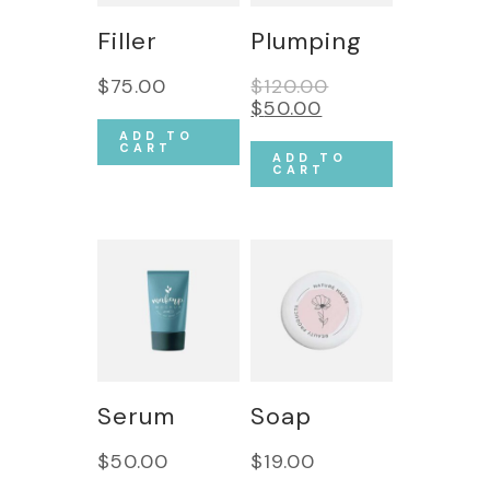
Filler
Plumping
$
75.00
$
120.00
$
50.00
ADD TO
CART
ADD TO
CART
Serum
Soap
$
50.00
$
19.00